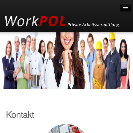
Home
Über uns
Fachkräfte
Für Bewerber
Fachkräfte
Kontakt
aus Osteuropäischen EU-Länder
Für Unternehmen
mehr »